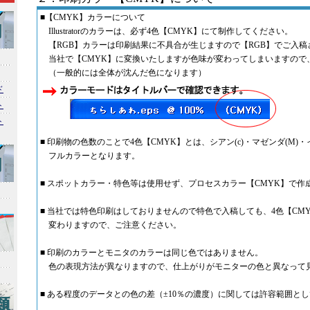
■【CMYK】カラーについて
Illustratorのカラーは、必ず4色【CMYK】にて制作してください。
【RGB】カラーは印刷結果に不具合が生じますので【RGB】でご入稿
当社で【CMYK】に変換いたしますが色味が変わってしまいますので
（一般的には全体が沈んだ色になります）
ド
ト
ト
■ 印刷物の色数のことで4色【CMYK】とは、シアン(c)・マゼンダ(M)・
フルカラーとなります。
■ スポットカラー・特色等は使用せず、プロセスカラー【CMYK】で作
■ 当社では特色印刷はしておりませんので特色で入稿しても、4色【CM
変わりますので、ご注意ください。
■ 印刷のカラーとモニタのカラーは同じ色ではありません。
色の表現方法が異なりますので、仕上がりがモニターの色と異なって
■ ある程度のデータとの色の差（±10％の濃度）に関しては許容範囲と