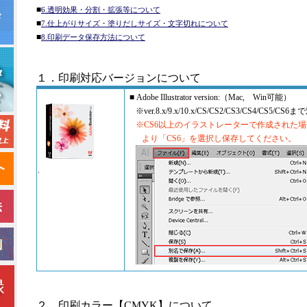
■
6.透明効果・分割・拡張等について
■
7.仕上がりサイズ・塗りだしサイズ・文字切れについて
■
8.印刷データ保存方法について
１．印刷対応バージョンについて
■ Adobe Illustrator version:（Mac, Win可能）
※ver.8.x/9.x/10.x/CS/CS2/CS3/CS4/CS5/CS6
※CS6以上のイラストレーターで作成された場合、
より「CS6」を選択し保存してください。
.
２．印刷カラー【CMYK】について