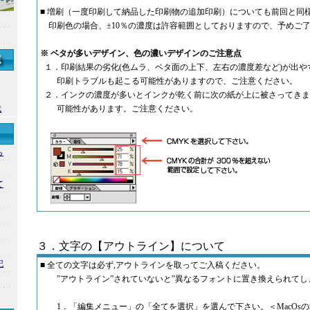
■ 増刷（一度印刷して納品した印刷物の追加印刷）についても前回と
印刷色の場合、±10％の濃度は許容範囲としておりますので、予めご
※ ベタが多いデザイン、色の濃いデザインのご注意点
１．印刷結果の劣化(色ムラ、ベタ面の上下、左右の濃度差など)が出や
印刷トラブルも起こる可能性がありますので、ご注意ください。
２．インクの濃度が多いとインクが乾く前に次の紙が上に被さってきま
成
可能性があります。ご注意ください。
ら
て
３．文字の【アウトライン】について
記
■ 全ての文字は必ず,アウトラインを取ってご入稿ください。
”アウトライン”されていないと”異なるフォントに置き換えられてし
1．「編集メニュー」の「全てを選択」を選んで下さい。＜MacOsの