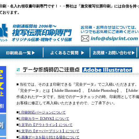
印刷・名入れ領収書印刷専門です！・・弊社は「激安複写伝票印刷」には自信を持
ております。
■ 当社では、そのまま印刷できる『完全データ』でご入稿いただきます。
「完全データ」とは【Adobe Illustrator】、【Adobe Photoshop】、【Ad
作成されたデータです。当社でのデータチェックの時、印刷用として不
お客様に修正して再入稿いただきますので、ご了承下さい。
■
1.印刷対応バージョンについて
■
2.印刷カラー【CMYK】について
■
3.文字の【アウトライン】について
■
4.文字の【オーバープリント】について
■
5.画像データを貼り付ける場合について