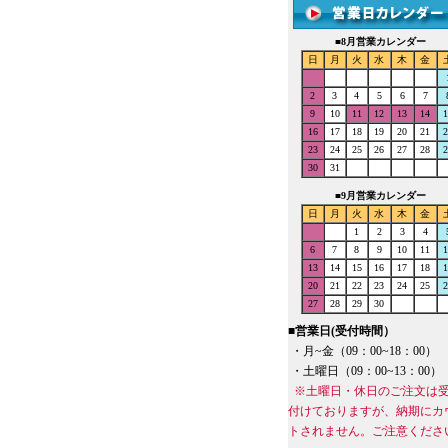
■
8月営業カレンダー
日
月
火
水
木
金
2
3
4
5
6
7
9
10
11
12
13
14
1
16
17
18
19
20
21
2
23
24
25
26
27
28
2
30
31
■
9月営業カレンダー
日
月
火
水
木
金
1
2
3
4
6
7
8
9
10
11
1
13
14
15
16
17
18
1
20
21
22
23
24
25
2
27
28
29
30
■
営業日(受付時間）
・月~金（09：00~18：00）
・土曜日（09：00~13：00）
※土曜日・休日のご注文は
付けておりますが、納期にカ
トされません。ご注意くださ