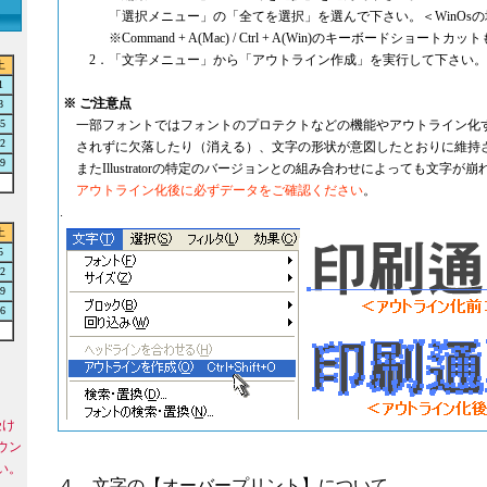
「選択メニュー」の「全てを選択」を選んで下さい。＜WinOsの
※Command + A(Mac) / Ctrl + A(Win)のキーボードショート
2．「文字メニュー」から「アウトライン作成」を実行して下さい。
土
1
※ ご注意点
8
5
一部フォントではフォントのプロテクトなどの機能やアウトライン化
2
されずに欠落したり（消える）、文字の形状が意図したとおりに維持
9
またIllustratorの特定のバージョンとの組み合わせによっても文字が
アウトライン化後に必ずデータをご確認ください
。
.
土
5
2
9
6
受け
ウン
い。
４．文字の【オーバープリント】について