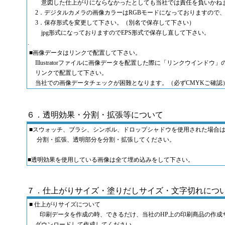
意図した仕上がりにならなかったとしても当社では責任を負いかね
2．デジタルカメラの画像カラーはRGBモードになっておりますので、
3．保存形式を変更して下さい。（別名で保存して下さい）
jpg形式になっておりますのでEPS形式で保存し直して下さい。
.
■画像データはリンクで配置して下さい。
Illustratorファイルに画像データを配置した際に「リンクウインド
リンクで配置して下さい。
当社での画像データチェックが困難となります。（必ずCMYKご確認
６．透明効果・分割・拡張等について
■スウォッチ、ブラシ、シンボル、ドロップシャドウを使用された場合
分割・拡張、透明部分を分割・拡張してください。
■透明効果を使用している画像は全て埋め込みをして下さい。
７．仕上がりサイズ・塗りだしサイズ・文字切れにつ
■ 仕上がりサイズについて
印刷データを作成の時、できるだけ、当社のHP上の印刷商品の作成
ダウンロードして作成してください。