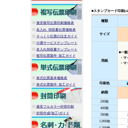
■スタンプカード印刷(size
種類
激安複写伝票印刷価格表
名入れ_領収書伝票価格表
サイズ
そっくり伝票の注文ガイド
介護サービステンプレート
名入れ領収書テンプレート
■一般
複写伝票製作･加工ガイド
・マッ
用紙
・マッ
単式伝票基本価格表
印刷色
単式伝票製作･加工ガイド
納期
200枚
激安フルカラー封筒印刷
400枚
封筒作成(加工)ガイド
500枚
1,000枚
1,500枚