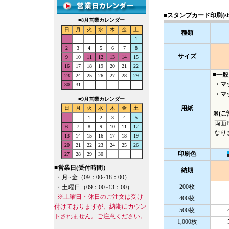
■スタンプカード印刷(size
■
8月営業カレンダー
日
月
火
水
木
金
土
種類
1
2
3
4
5
6
7
8
サイズ
9
10
11
12
13
14
15
16
17
18
19
20
21
22
■一般
23
24
25
26
27
28
29
・マッ
30
31
・マッ
■
9月営業カレンダー
用紙
日
月
火
水
木
金
土
※(ご
1
2
3
4
5
両面P
6
7
8
9
10
11
12
なりま
13
14
15
16
17
18
19
20
21
22
23
24
25
26
印刷色
27
28
29
30
■
営業日(受付時間）
納期
・月~金（09：00~18：00）
200枚
・土曜日（09：00~13：00）
※土曜日・休日のご注文は受け
400枚
付けておりますが、納期にカウン
500枚
トされません。ご注意ください。
1,000枚