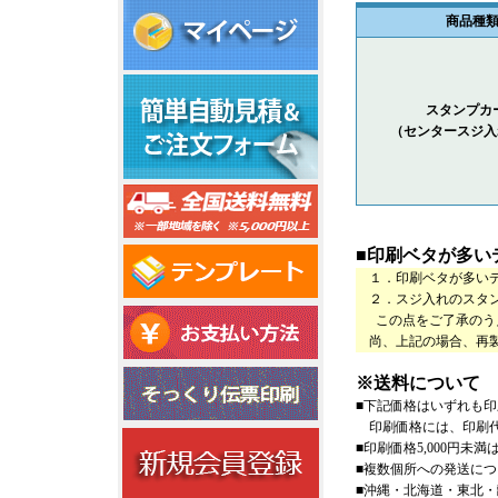
商品種
スタンプカ
（センタースジ入
■印刷ベタが多い
１．印刷ベタが多いデ
２．スジ入れのスタン
この点をご了承のうえ
尚、上記の場合、再製
※送料について
■下記価格はいずれも
印刷価格には、印刷代・
■印刷価格5,000円未満
■複数個所への発送につ
■沖縄・北海道・東北・