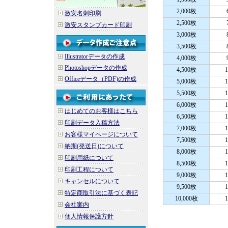
2,000枚
激安名刺印刷
2,500枚
激安スタンプカード印刷
3,000枚
3,500枚
Illustratorデータの作成
4,000枚
Photoshopデータの作成
4,500枚
1
Officeデータ（PDF)の作成
5,000枚
1
5,500枚
1
6,000枚
1
はじめてのお客様はこちら
6,500枚
1
印刷データ入稿方法
7,000枚
1
お客様マイページについて
7,500枚
1
納期(発送日)について
8,000枚
1
印刷用紙について
8,500枚
1
印刷工程について
9,000枚
1
キャンセルについて
9,500枚
1
特定商取引法に基づく表記
10,000枚
1
会社案内
個人情報保護方針