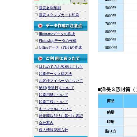
4000部
激安名刺印刷
5000部
激安スタンプカード印刷
6000部
7000部
8000部
Illustratorデータの作成
9000部
Photoshopデータの作成
Officeデータ（PDF)の作成
10000部
はじめてのお客様はこちら
印刷データ入稿方法
お客様マイページについて
納期(発送日)について
■洋長３形封筒（
印刷用紙について
商品
印刷工程について
キャンセルについて
納期
特定商取引法に基づく表記
印刷
会社案内
個人情報保護方針
貼り方