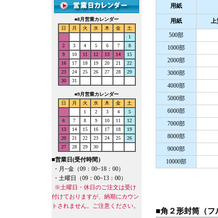
用紙
■
8月営業カレンダー
用紙
上
日
月
火
水
木
金
土
500部
1
2
3
4
5
6
7
8
1000部
9
10
11
12
13
14
15
2000部
16
17
18
19
20
21
22
23
24
25
26
27
28
29
3000部
30
31
4000部
■
9月営業カレンダー
5000部
日
月
火
水
木
金
土
6000部
1
2
3
4
5
6
7
8
9
10
11
12
7000部
13
14
15
16
17
18
19
8000部
20
21
22
23
24
25
26
27
28
29
30
9000部
■
営業日(受付時間）
10000部
・月~金（09：00~18：00）
・土曜日（09：00~13：00）
※土曜日・休日のご注文は受け
付けておりますが、納期にカウン
トされません。ご注意ください。
■角２形封筒（フ