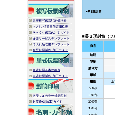
■
角2形封筒
激安複写伝票印刷価格表
名入れ_領収書伝票価格表
そっくり伝票の注文ガイド
■長３形封筒（フ
介護サービステンプレート
名入れ領収書テンプレート
商品
複写伝票製作･加工ガイド
納期
印刷
貼り方
単式伝票基本価格表
用紙
単式伝票製作･加工ガイド
用紙
上
500部
1000部
激安フルカラー封筒印刷
封筒作成(加工)ガイド
2000部
3000部