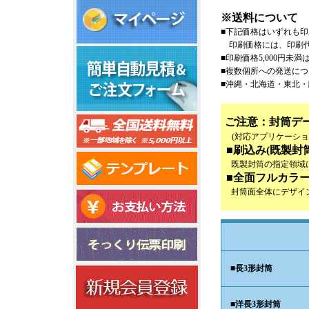
※送料について
■下記価格はいずれも
印刷価格には、印刷代・
■印刷価格5,000円未満
■複数個所への発送につ
■沖縄・北海道・東北・
ご注意：封筒デ
(対応アプリケーション ：Ad
■刷込み(既製封
既製封筒の指定領域に
■全面フルカラ
封筒面全体にデザイン
■
長3形封筒
■
洋長3形封筒